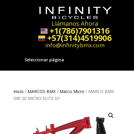
Llámanos Ahora
+1(786)7901316
+57(314)4519906
info@infinitybmx.com
Seleccionar página
Inicio
/
MARCOS BMX
/
Marco Micro
/ MARCO BMX
GW 20 MICRO ELITE G1