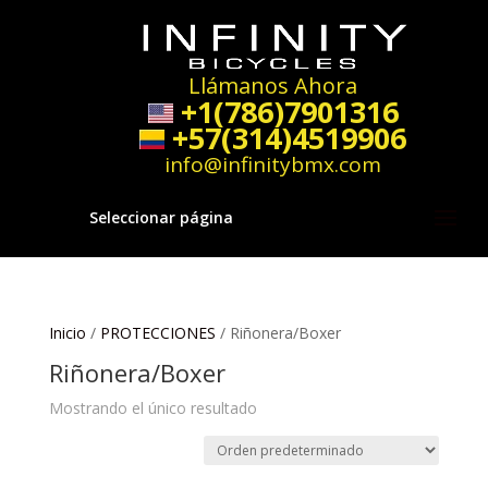
Llámanos Ahora
+1(786)7901316
+57(314)4519906
info@infinitybmx.com
Seleccionar página
Inicio
/
PROTECCIONES
/ Riñonera/Boxer
Riñonera/Boxer
Mostrando el único resultado