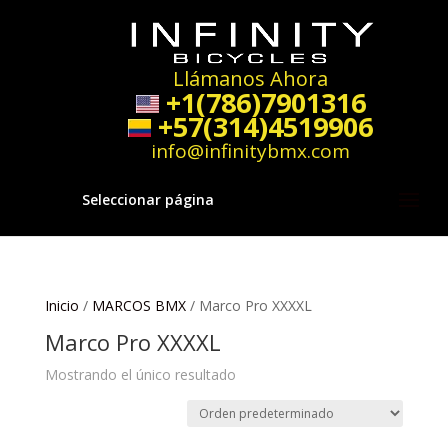
Llámanos Ahora
+1(786)7901316
+57(314)4519906
info@infinitybmx.com
Seleccionar página
Inicio
/
MARCOS BMX
/ Marco Pro XXXXL
Marco Pro XXXXL
Mostrando el único resultado