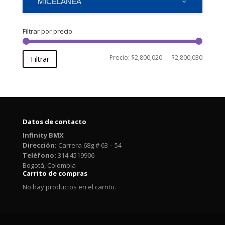
MICELANEA
Filtrar por precio
Precio
Precio
Precio:
$2,800,020
—
$2,800,030
Filtrar
mínimo
máxim
Datos de contacto
Infinity BMX
Dirección:
Carrera 68g # 63 – 54
Teléfono:
314 4519906
Bogotá, Colombia
Carrito de compras
No hay productos en el carrito.