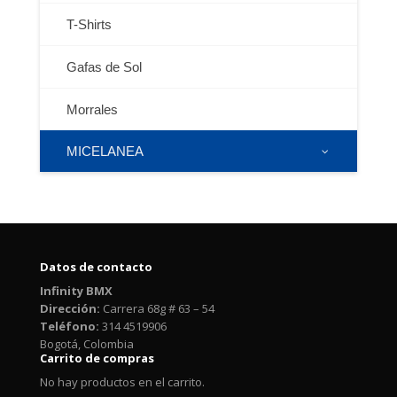
T-Shirts
Gafas de Sol
Morrales
MICELANEA
Datos de contacto
Infinity BMX
Dirección:
Carrera 68g # 63 – 54
Teléfono:
314 4519906
Bogotá, Colombia
Carrito de compras
No hay productos en el carrito.