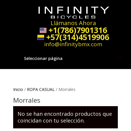
Llámanos Ahora
+1(786)7901316
+57(314)4519906
info@infinitybmx.com
Seleccionar página
Inicio
/
ROPA CASUAL
/ Morrales
Morrales
No se han encontrado productos que
coincidan con tu selección.