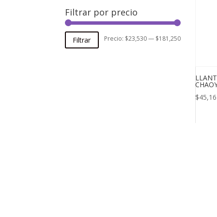
Filtrar por precio
Precio
Precio
Precio:
$23,530
—
$181,250
Filtrar
mínimo
máximo
LLANT
CHAO
$
45,16