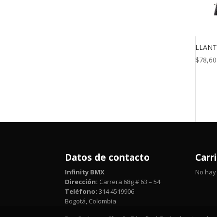
LLANT
$
78,60
Datos de contacto
Carr
Infinity BMX
No hay 
Dirección:
Carrera 68g # 63 – 54
Teléfono:
314 4519906
Bogotá, Colombia