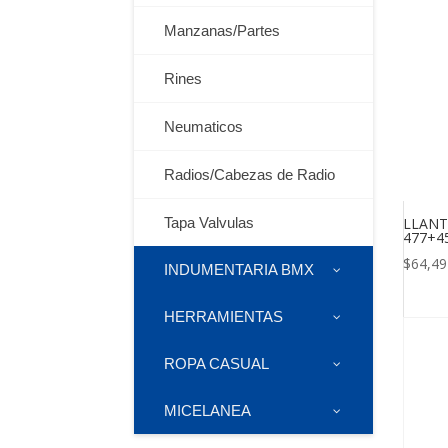
Manzanas/Partes
Rines
Neumaticos
Radios/Cabezas de Radio
Tapa Valvulas
LLANT
477+4
$
64,49
INDUMENTARIA BMX
HERRAMIENTAS
ROPA CASUAL
MICELANEA