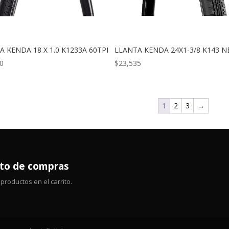
A KENDA 18 X 1.0 K1233A 60TPI
LLANTA KENDA 24X1-3/8 K143 N
0
$
23,535
1
2
3
→
ito de compras
productos en el carrito.