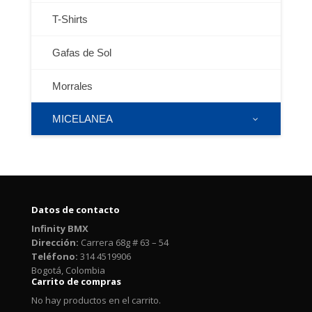
T-Shirts
Gafas de Sol
Morrales
MICELANEA
Datos de contacto
Infinity BMX
Dirección:
Carrera 68g # 63 – 54
Teléfono:
314 4519906
Bogotá, Colombia
Carrito de compras
No hay productos en el carrito.