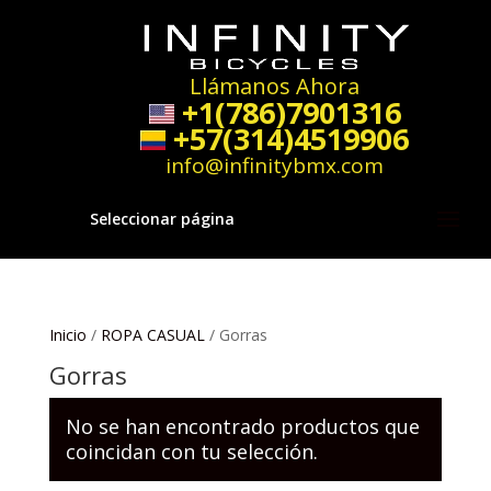
Llámanos Ahora
+1(786)7901316
+57(314)4519906
info@infinitybmx.com
Seleccionar página
Inicio
/
ROPA CASUAL
/ Gorras
Gorras
No se han encontrado productos que
coincidan con tu selección.