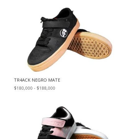
precios:
desde
$180,000
hasta
$188,000
TR4ACK NEGRO MATE
Rango
$
180,000
-
$
188,000
de
precios:
desde
$180,000
hasta
$188,000