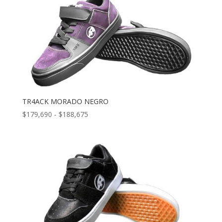
$180,880
hasta
$185,000
TR4ACK MORADO NEGRO
Rango
$
179,690
-
$
188,675
de
precios:
desde
$179,690
hasta
$188,675