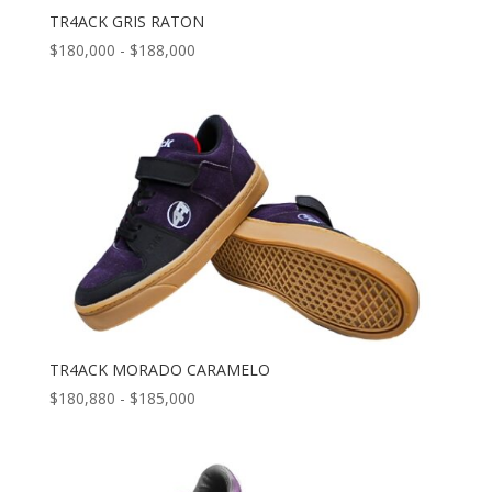
TR4ACK GRIS RATON
Rango
$
180,000
-
$
188,000
de
precios:
desde
$180,000
hasta
$188,000
TR4ACK MORADO CARAMELO
Rango
$
180,880
-
$
185,000
de
precios:
desde