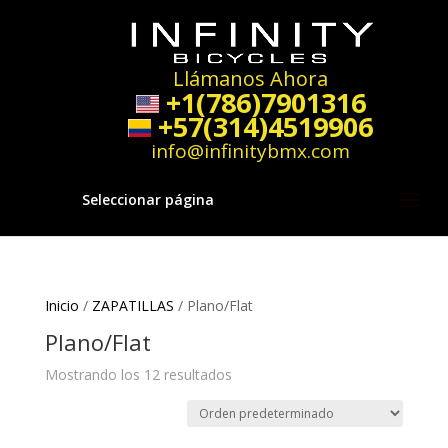
Llámanos Ahora
+1(786)7901316
+57(314)4519906
info@infinitybmx.com
Seleccionar página
Inicio
/
ZAPATILLAS
/ Plano/Flat
Plano/Flat
Mostrando los 12 resultados