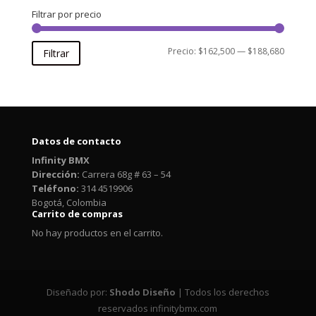
Filtrar por precio
Precio
Precio
Precio:
$162,500
—
$188,680
Filtrar
mínimo
máxim
Datos de contacto
Infinity BMX
Dirección:
Carrera 68g # 63 – 54
Teléfono:
314 4519906
Bogotá, Colombia
Carrito de compras
No hay productos en el carrito.
Diseñado por:
Shodo Diseño
| Todos los derechos
reservados infinitybmx.com