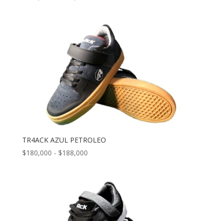
de
precios:
desde
$180,000
hasta
$188,000
TR4ACK AZUL PETROLEO
Rango
$
180,000
-
$
188,000
de
precios:
desde
$180,000
hasta
$188,000