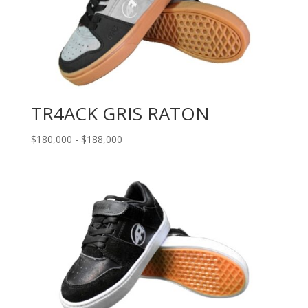
TR4ACK GRIS RATON
Rango
$
180,000
-
$
188,000
de
precios:
desde
$180,000
hasta
$188,000