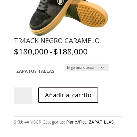
TR4ACK NEGRO CARAMELO
Rango
$
180,000
-
$
188,000
de
precios:
desde
ZAPATOS TALLAS
$180,000
hasta
TR4ACK
$188,000
Añadir al carrito
NEGRO
CARAMELO
cantidad
SKU:
4ANGCR
Categorías:
Plano/Flat
,
ZAPATILLAS