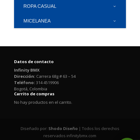
ROPA CASUAL
MICELANEA
Datos de contacto
Infinity BMX
Dirección:
Carrera 68g # 63 – 54
Teléfono:
314 4519906
Bogotá, Colombia
Carrito de compras
No hay productos en el carrito.
Diseñado por:
Shodo Diseño
| Todos los derechos
reservados infinitybmx.com