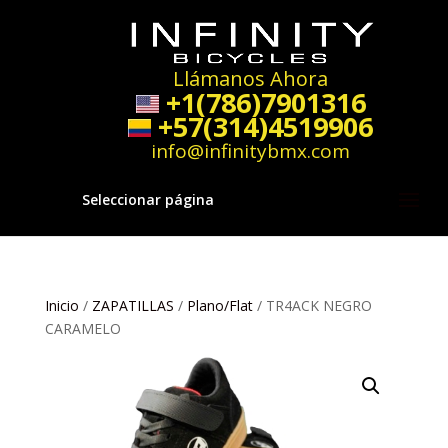
Llámanos Ahora
+1(786)7901316
+57(314)4519906
info@infinitybmx.com
Seleccionar página
Inicio
/
ZAPATILLAS
/
Plano/Flat
/ TR4ACK NEGRO
CARAMELO