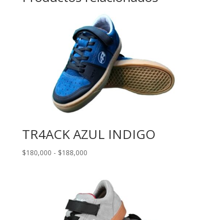
TR4ACK AZUL INDIGO
Rango
$
180,000
-
$
188,000
de
precios:
desde
$180,000
hasta
$188,000