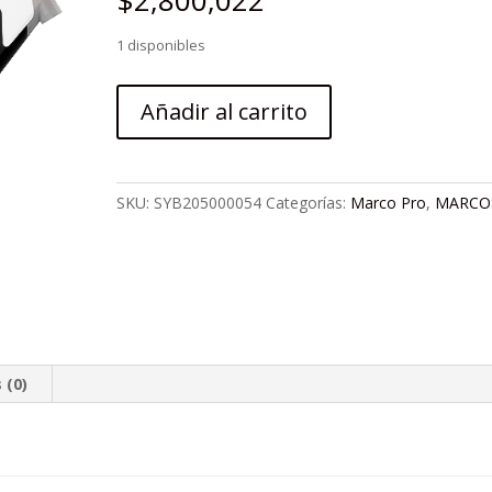
$
2,800,022
1 disponibles
MARCO
Añadir al carrito
SYNDYT
BMX
RACE
GRIS
SKU:
SYB205000054
Categorías:
Marco Pro
,
MARCO
PRO
20.5
cantidad
 (0)