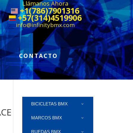
Llámanos Ahora
+1(786)7901316
+57(314)4519906
info@infinitybmx.com
CONTACTO
BICICLETAS BMX
ACE
MARCOS BMX
RUEDAS BMX