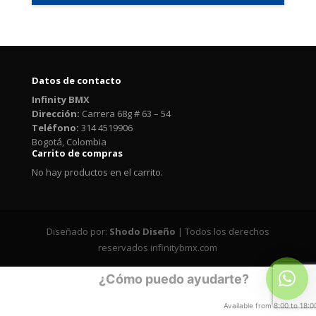
Datos de contacto
Infinity BMX
Dirección:
Carrera 68g # 63 – 54
Teléfono:
314 4519906
Bogotá, Colombia
Carrito de compras
No hay productos en el carrito.
Diseñado por:
Shodo Diseño
| Todos los derechos
reservados infinitybmx.com
¿Cómo puedo ayudarte?
Available from 8:00 to 18:0