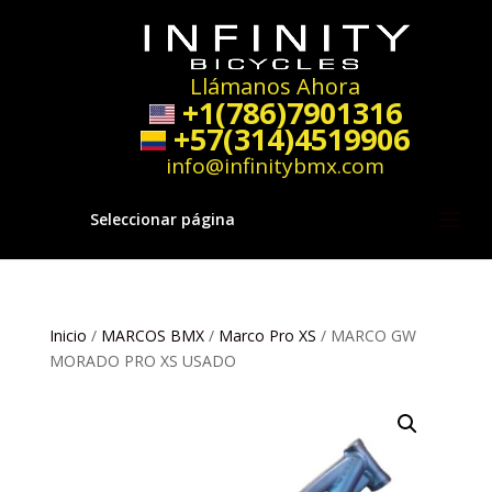
Llámanos Ahora
+1(786)7901316
+57(314)4519906
info@infinitybmx.com
Seleccionar página
Inicio
/
MARCOS BMX
/
Marco Pro XS
/ MARCO GW
MORADO PRO XS USADO