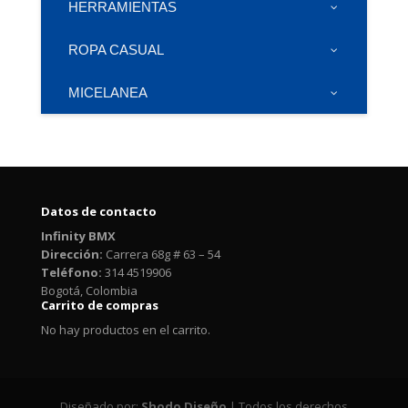
HERRAMIENTAS
ROPA CASUAL
MICELANEA
Datos de contacto
Infinity BMX
Dirección:
Carrera 68g # 63 – 54
Teléfono:
314 4519906
Bogotá, Colombia
Carrito de compras
No hay productos en el carrito.
Diseñado por:
Shodo Diseño
| Todos los derechos