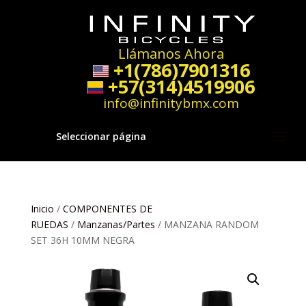
Llámanos Ahora
+1(786)7901316
+57(314)4519906
info@infinitybmx.com
Seleccionar página
Inicio
/
COMPONENTES DE
RUEDAS
/
Manzanas/Partes
/ MANZANA RANDOM
SET 36H 10MM NEGRA