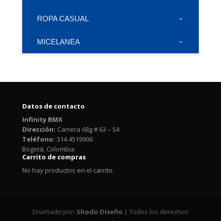
ROPA CASUAL
MICELANEA
Datos de contacto
Infinity BMX
Dirección:
Carrera 68g # 63 – 54
Teléfono:
314 4519906
Bogotá, Colombia
Carrito de compras
No hay productos en el carrito.
Diseñado por:
Shodo Diseño
| Todos los derechos