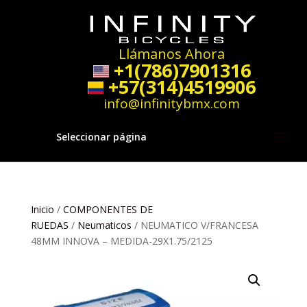
Llámanos Ahora
+1(786)7901316
+57(314)4519906
info@infinitybmx.com
Seleccionar página
Inicio
/
COMPONENTES DE
RUEDAS
/
Neumaticos
/ NEUMATICO V/FRANCESA
48MM INNOVA – MEDIDA-29X1.75/2125