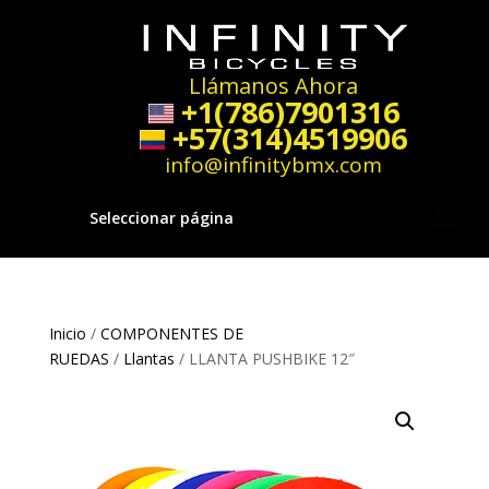
Llámanos Ahora
+1(786)7901316
+57(314)4519906
info@infinitybmx.com
Seleccionar página
Inicio
/
COMPONENTES DE
RUEDAS
/
Llantas
/ LLANTA PUSHBIKE 12″