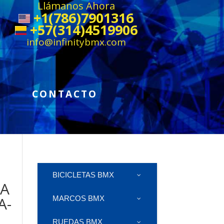
Llámanos Ahora
+1(786)7901316
+57(314)4519906
info@infinitybmx.com
CONTACTO
BICICLETAS BMX
SA
A-
MARCOS BMX
RUEDAS BMX