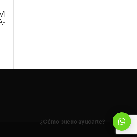
MM
A-
¿Cómo puedo ayudarte?