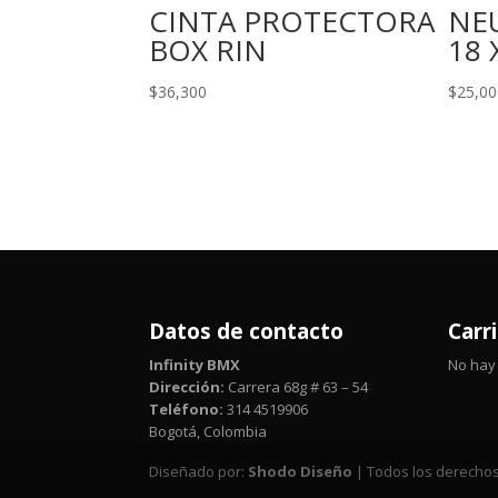
CINTA PROTECTORA
NE
BOX RIN
18 
$
36,300
$
25,00
Datos de contacto
Carr
Infinity BMX
No hay 
Dirección:
Carrera 68g # 63 – 54
Teléfono:
314 4519906
Bogotá, Colombia
Diseñado por:
Shodo Diseño
| Todos los derechos