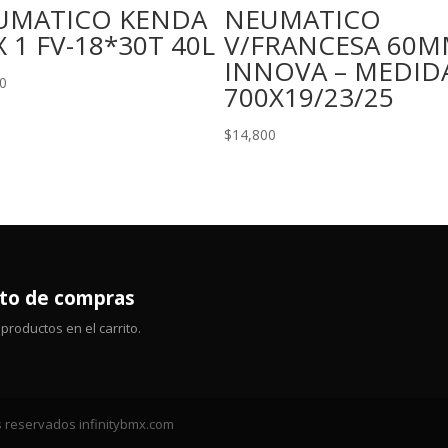
UMATICO KENDA
NEUMATICO
X 1 FV-18*30T 40L
V/FRANCESA 60
INNOVA – MEDID
0
700X19/23/25
$
14,800
ito de compras
productos en el carrito.
 reservados infinitybmx.com