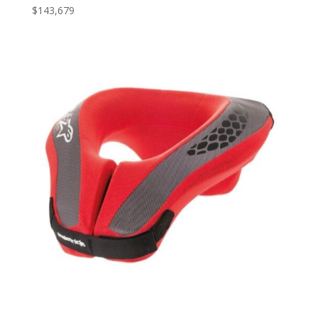
$
143,679