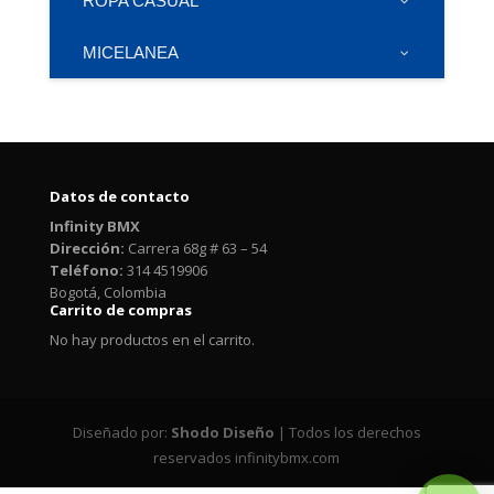
ROPA CASUAL
MICELANEA
Datos de contacto
Infinity BMX
Dirección:
Carrera 68g # 63 – 54
Teléfono:
314 4519906
Bogotá, Colombia
Carrito de compras
No hay productos en el carrito.
Diseñado por:
Shodo Diseño
| Todos los derechos
reservados infinitybmx.com