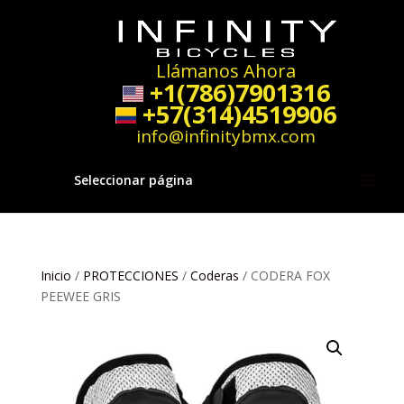
Llámanos Ahora
+1(786)7901316
+57(314)4519906
info@infinitybmx.com
Seleccionar página
Inicio
/
PROTECCIONES
/
Coderas
/ CODERA FOX
PEEWEE GRIS