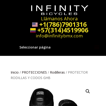
Llámanos Ahora
+1(786)7901316
+57(314)4519906
info@infinitybmx.com
Seleccionar página
Inicio
/
PROTECCIONES
/
Rodilleras
/ PROTECTOR
RODILLAS Y CODOS GHB