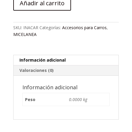
Añadir al carrito
INALAMBRICO
PARA
COCHE
CON
SKU:
INACAR
Categorías:
Accesorios para Carros
,
SENSOR
MICELANEA
INTELIGENTE
cantidad
Información adicional
Valoraciones (0)
Información adicional
Peso
0.0000 kg