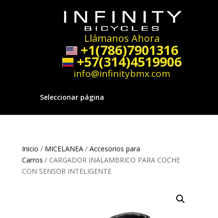
Llámanos Ahora
+1(786)7901316
+57(314)4519906
info@infinitybmx.com
Seleccionar página
Inicio
/
MICELANEA
/
Accesorios para
Carros
/ CARGADOR INALAMBRICO PARA COCHE
CON SENSOR INTELIGENTE