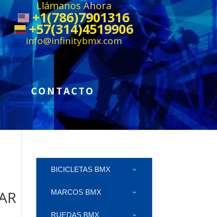
Llámanos Ahora
+1(786)7901316
+57(314)4519906
info@infinitybmx.com
CONTACTO
BICICLETAS BMX
AR
MARCOS BMX
RUEDAS BMX