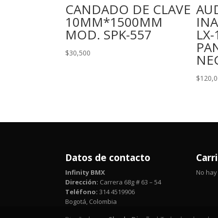
CANDADO DE CLAVE
AU
10MM*1500MM
IN
MOD. SPK-557
LX-
PAN
$
30,500
NE
$
120,
Datos de contacto
Carr
Infinity BMX
No hay 
Dirección:
Carrera 68g # 63 – 54
Teléfono:
314 4519906
Bogotá, Colombia