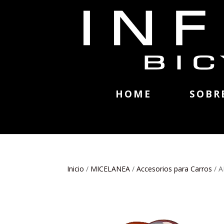
HOME
SOBR
Inicio
/
MICELANEA
/
Accesorios para Carros
/ 