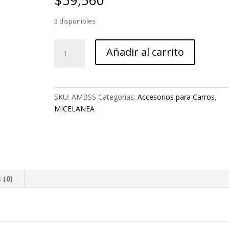
$
59,560
3 disponibles
AMBIENTADOR
Añadir al carrito
PARA
CARRO
DE
SISTEMA
SKU:
AMBSS
Categorías:
Accesorios para Carros
,
SOLAR
MICELANEA
cantidad
 (0)