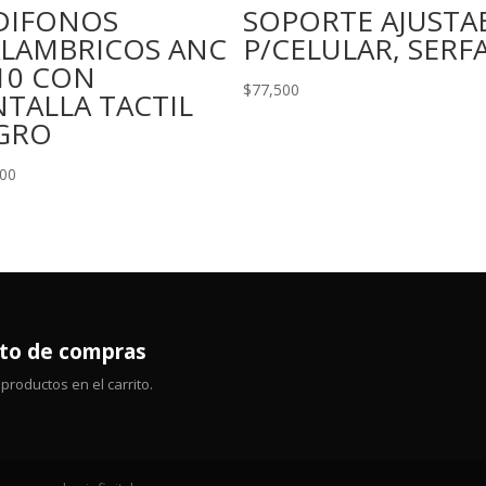
DIFONOS
SOPORTE AJUSTA
ALAMBRICOS ANC
P/CELULAR, SERF
10 CON
$
77,500
TALLA TACTIL
GRO
000
ito de compras
productos en el carrito.