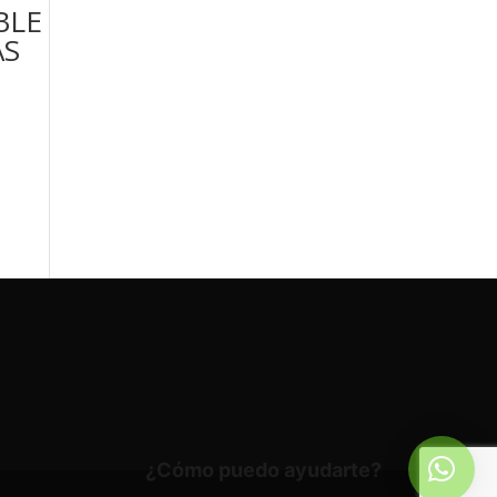
BLE
AS
¿Cómo puedo ayudarte?