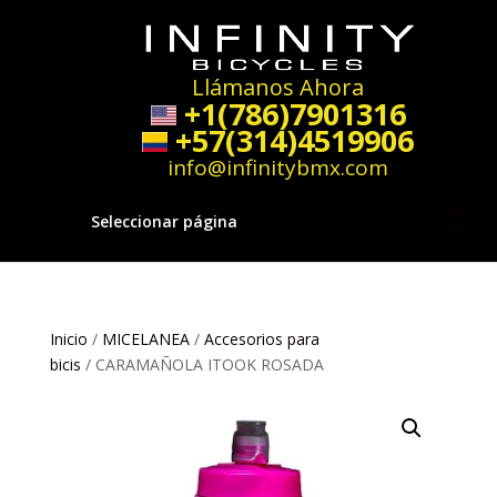
Llámanos Ahora
+1(786)7901316
+57(314)4519906
info@infinitybmx.com
Seleccionar página
Inicio
/
MICELANEA
/
Accesorios para
bicis
/ CARAMAÑOLA ITOOK ROSADA