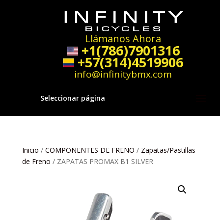
Llámanos Ahora
+1(786)7901316
+57(314)4519906
info@infinitybmx.com
Seleccionar página
Inicio
/
COMPONENTES DE FRENO
/
Zapatas/Pastillas
de Freno
/ ZAPATAS PROMAX B1 SILVER