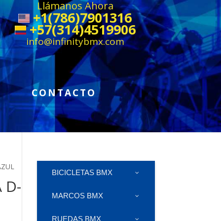
Llámanos Ahora
+1(786)7901316
+57(314)4519906
info@infinitybmx.com
CONTACTO
AZUL
BICICLETAS BMX
 D-
MARCOS BMX
RUEDAS BMX