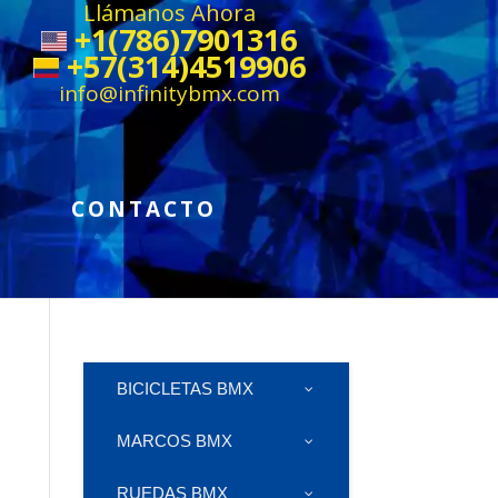
Llámanos Ahora
+1(786)7901316
+57(314)4519906
info@infinitybmx.com
CONTACTO
BICICLETAS BMX
MARCOS BMX
RUEDAS BMX