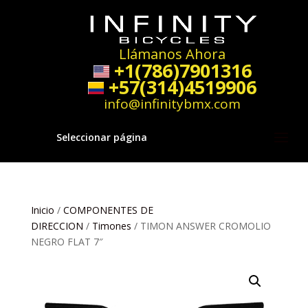
Llámanos Ahora
+1(786)7901316
+57(314)4519906
info@infinitybmx.com
Seleccionar página
Inicio
/
COMPONENTES DE
DIRECCION
/
Timones
/ TIMON ANSWER CROMOLIO
NEGRO FLAT 7″