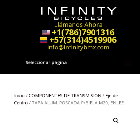
Llámanos Ahora
+1(786)7901316
+57(314)4519906
info@infinitybmx.com
Seleccionar página
Inicio
/
COMPONENTES DE TRANSMISION
/
Eje de
Centro
/ TAPA ALUM. ROSCADA P/BIELA M20, ENLEE