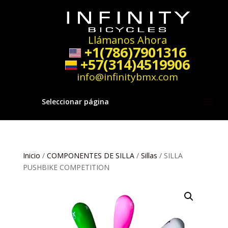
Llámanos Ahora
+1(786)7901316
+57(314)4519906
info@infinitybmx.com
Seleccionar página
Inicio
/
COMPONENTES DE SILLA
/
Sillas
/ SILLA
PUSHBIKE COMPETITION