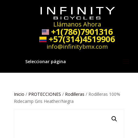
Llámanos Ahora
+1(786)7901316
+57(314)4519906
info@infinitybmx.com
Seleccionar página
Inicio
/
PROTECCIONES
/
Rodilleras
/ Rodilleras 100%
Ridecamp Gris Heather/Negra