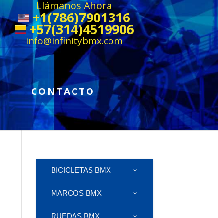
Llámanos Ahora
+1(786)7901316
+57(314)4519906
info@infinitybmx.com
CONTACTO
BICICLETAS BMX
MARCOS BMX
RUEDAS BMX