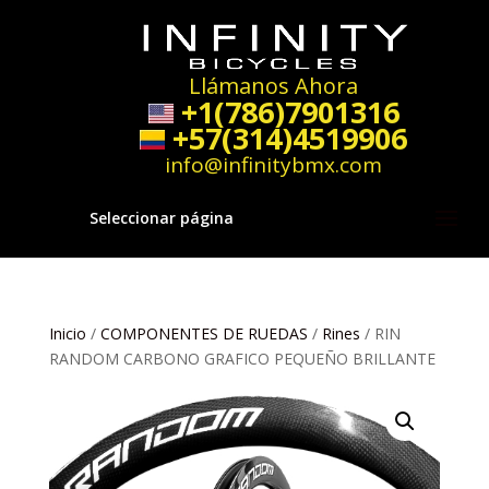
Llámanos Ahora
+1(786)7901316
+57(314)4519906
info@infinitybmx.com
Seleccionar página
Inicio
/
COMPONENTES DE RUEDAS
/
Rines
/ RIN
RANDOM CARBONO GRAFICO PEQUEÑO BRILLANTE