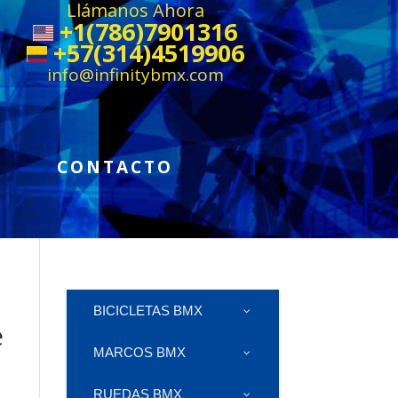
Llámanos Ahora
+1(786)7901316
+57(314)4519906
info@infinitybmx.com
CONTACTO
BICICLETAS BMX
e
MARCOS BMX
RUEDAS BMX