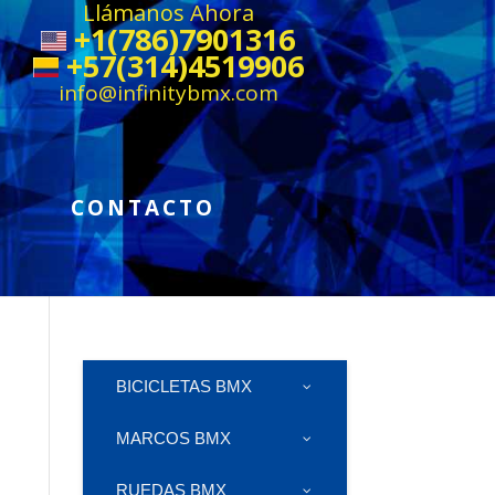
Llámanos Ahora
+1(786)7901316
+57(314)4519906
info@infinitybmx.com
CONTACTO
BICICLETAS BMX
MARCOS BMX
RUEDAS BMX