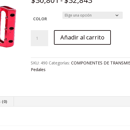
$
30,801
-
$
32,843
de
precios:
desde
COLOR
$30,801
hasta
PEDAL
Añadir al carrito
$32,843
BMX
ALUMINIO
HF882
COLORES
SKU:
490
Categorías:
COMPONENTES DE TRANSMI
cantidad
Pedales
 (0)