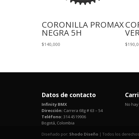
CORONILLA PROMAX
COR
NEGRA 5H
VE
$
140,000
$
190,
Datos de contacto
Carr
Infinity BMX
No hay 
Dirección:
Carrera 68g # 63 – 54
Teléfono:
314 4519906
Bogotá, Colombia
Diseñado por:
Shodo Diseño
| Todos los derechos