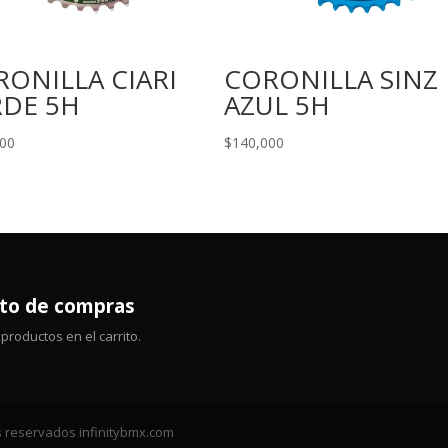
ONILLA CIARI
CORONILLA SINZ
RDE 5H
AZUL 5H
000
$
140,000
ito de compras
productos en el carrito.
 reservados infinitybmx.com