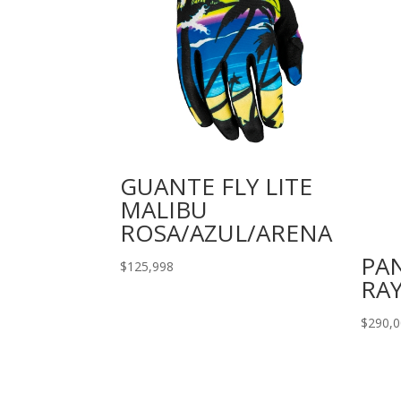
GUANTE FLY LITE
MALIBU
ROSA/AZUL/ARENA
PA
$
125,998
RA
$
290,