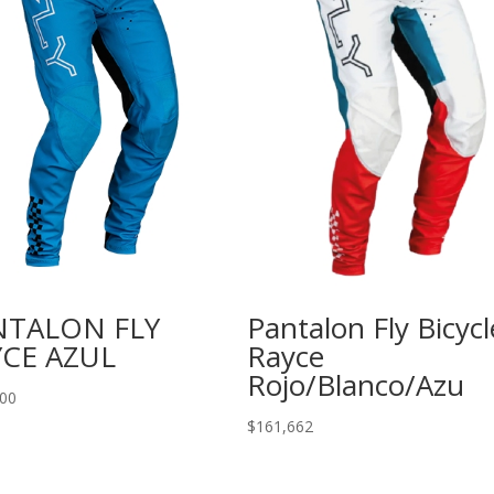
NTALON FLY
Pantalon Fly Bicycl
YCE AZUL
Rayce
Rojo/Blanco/Azu
000
$
161,662