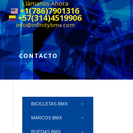
Llámanos Ahora
+1(786)7901316
+57(314)4519906
info@infinitybmx.com
CONTACTO
BICICLETAS BMX
MARCOS BMX
RUEDAS BMX