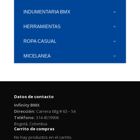
INDUMENTARIA BMX
HERRAMIENTAS
ROPA CASUAL
MICELANEA
Datos de contacto
Infinity BMX
Dirección:
Carrera 68g # 63 – 54
Teléfono:
314 4519906
Bogotá, Colombia
Carrito de compras
No hay productos en el carrito.