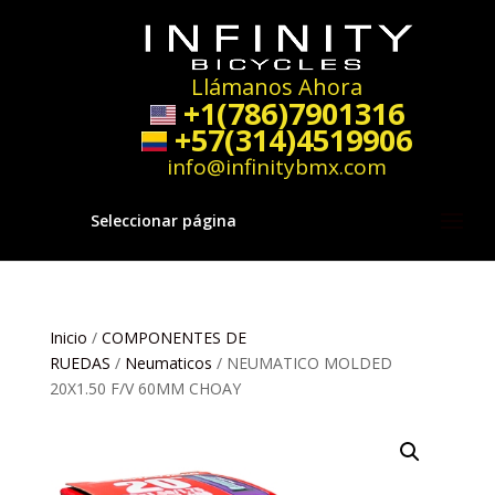
Llámanos Ahora
+1(786)7901316
+57(314)4519906
info@infinitybmx.com
Seleccionar página
Inicio
/
COMPONENTES DE
RUEDAS
/
Neumaticos
/ NEUMATICO MOLDED
20X1.50 F/V 60MM CHOAY