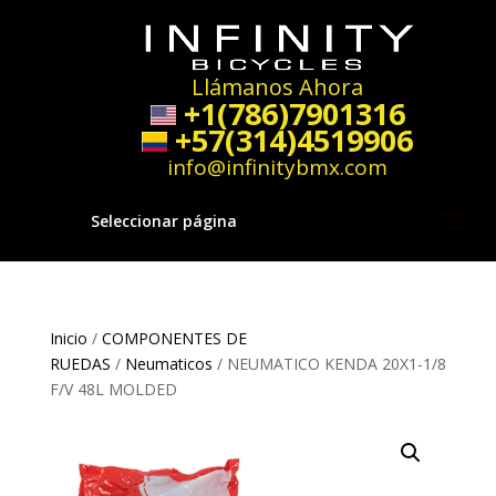
Llámanos Ahora
+1(786)7901316
+57(314)4519906
info@infinitybmx.com
Seleccionar página
Inicio
/
COMPONENTES DE
RUEDAS
/
Neumaticos
/ NEUMATICO KENDA 20X1-1/8
F/V 48L MOLDED