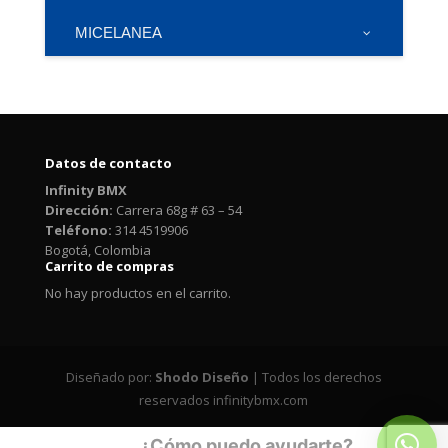
MICELANEA
Datos de contacto
Infinity BMX
Dirección:
Carrera 68g # 63 – 54
Teléfono:
314 4519906
Bogotá, Colombia
Carrito de compras
No hay productos en el carrito.
Diseñado por:
Shodo Diseño
| Todos los derechos
reservados infinitybmx.com
¿Cómo puedo ayudarte?