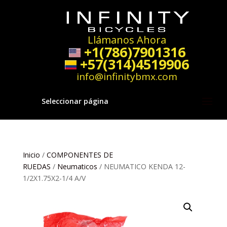
Llámanos Ahora
+1(786)7901316
+57(314)4519906
info@infinitybmx.com
Seleccionar página
Inicio
/
COMPONENTES DE
RUEDAS
/
Neumaticos
/ NEUMATICO KENDA 12-
1/2X1.75X2-1/4 A/V