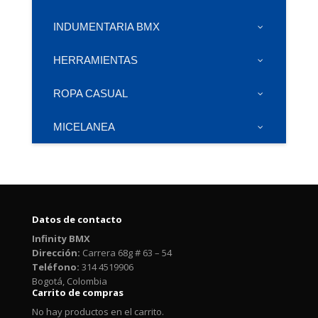
INDUMENTARIA BMX
HERRAMIENTAS
ROPA CASUAL
MICELANEA
Datos de contacto
Infinity BMX
Dirección:
Carrera 68g # 63 – 54
Teléfono:
314 4519906
Bogotá, Colombia
Carrito de compras
No hay productos en el carrito.