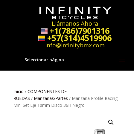
Llámanos Ahora
+1(786)7901316
+57(314)4519906
info@infinitybmx.com
Seleccionar página
Inicio
/
COMPONENTES DE
RUEDAS
/
Manzanas/Partes
/ Manzana Profile Racing
Mini Set Eje 10mm Disco 36H Negro