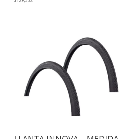
$
129,332
LLANTA INNOVA – MEDIDA-