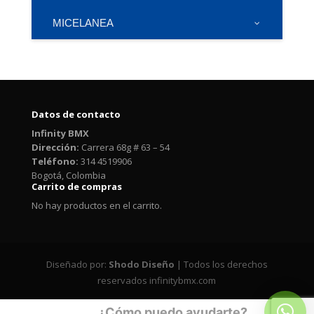
MICELANEA
Datos de contacto
Infinity BMX
Dirección:
Carrera 68g # 63 – 54
Teléfono:
314 4519906
Bogotá, Colombia
Carrito de compras
No hay productos en el carrito.
Diseñado por:
Shodo Diseño
| Todos los derechos
reservados infinitybmx.com
¿Cómo puedo ayudarte?