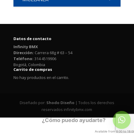
Datos de contacto
Infinity BMX
Dirección:
Carrera 68g # 63 – 54
Teléfono:
314 4519906
Bogotá, Colombia
Carrito de compras
No hay productos en el carrito.
Diseñado por:
Shodo Diseño
| Todos los derechos
reservados infinitybmx.com
¿Cómo puedo ayudarte?
Available from 8:00 to 18:0