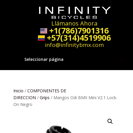
Llámanos Ahora
+1(786)7901316
+57(314)4519906
info@infinitybmx.com
Seleccionar página
Inicio
/
COMPONENTES DE
DIRECCION
/
Grips
/ Mangos Odi BMX Mini V2.1 Lock-
On Negro