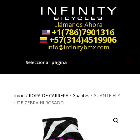
Llámanos Ahora
+1(786)7901316
+57(314)4519906
info@infinitybmx.com
Seleccionar página
Inicio
/
ROPA DE CARRERA
/
Guantes
/ GUANTE FLY
LITE ZEBRA HI ROSADO