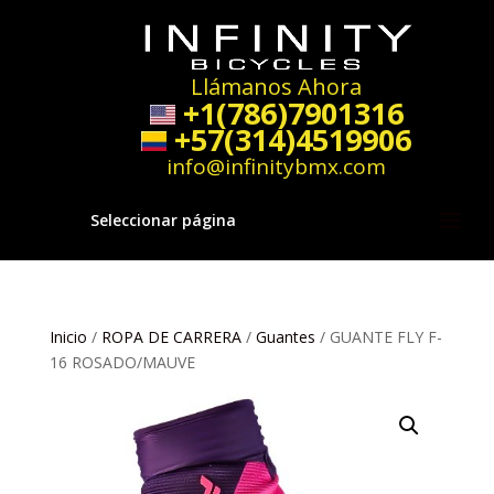
Llámanos Ahora
+1(786)7901316
+57(314)4519906
info@infinitybmx.com
Seleccionar página
Inicio
/
ROPA DE CARRERA
/
Guantes
/ GUANTE FLY F-
16 ROSADO/MAUVE