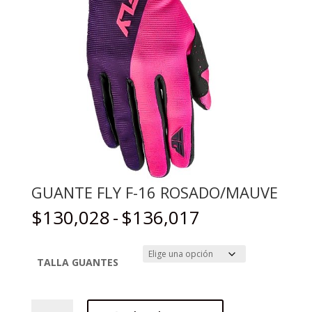
GUANTE FLY F-16 ROSADO/MAUVE
Rango
$
130,028
-
$
136,017
de
precios:
desde
TALLA GUANTES
$130,028
hasta
GUANTE