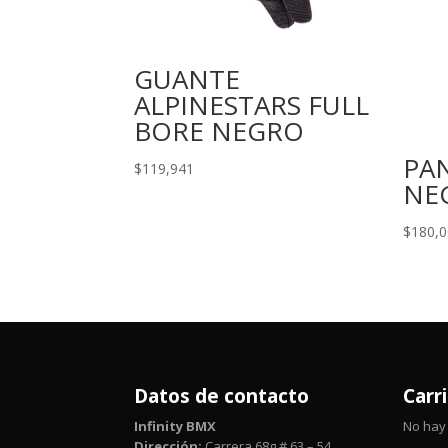
GUANTE
ALPINESTARS FULL
BORE NEGRO
PA
$
119,941
NE
$
180,
Datos de contacto
Carr
Infinity BMX
No hay 
Dirección:
Carrera 68g # 63 – 54