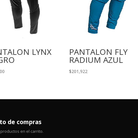
NTALON LYNX
PANTALON FLY
GRO
RADIUM AZUL
000
$
201,922
ito de compras
productos en el carrito.