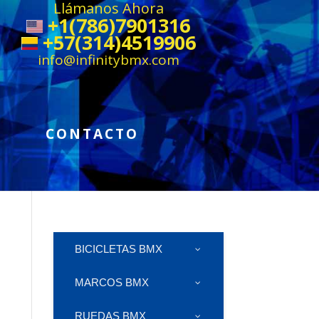
Llámanos Ahora
+1(786)7901316
+57(314)4519906
info@infinitybmx.com
CONTACTO
BICICLETAS BMX
MARCOS BMX
RUEDAS BMX