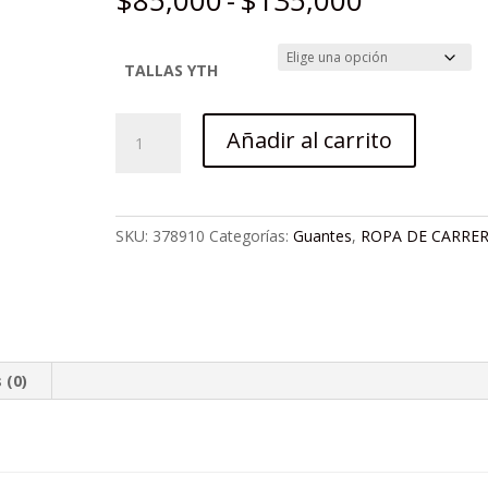
$
85,000
-
$
135,000
de
precios:
desde
TALLAS YTH
$85,000
hasta
GUANTE
Añadir al carrito
$135,000
FLY
F-
16
ROJO/NEGRO/BLANCO
SKU:
378910
Categorías:
Guantes
,
ROPA DE CARRE
cantidad
 (0)