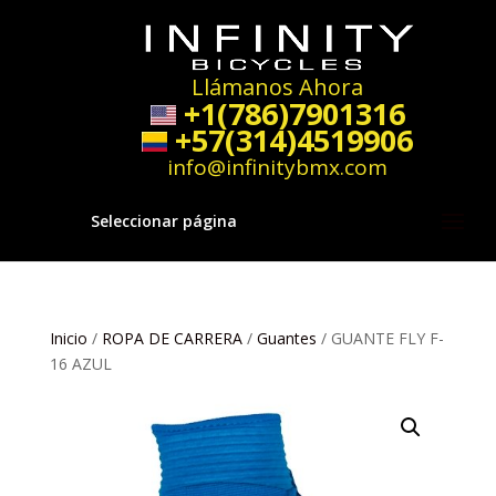
Llámanos Ahora
+1(786)7901316
+57(314)4519906
info@infinitybmx.com
Seleccionar página
Inicio
/
ROPA DE CARRERA
/
Guantes
/ GUANTE FLY F-
16 AZUL