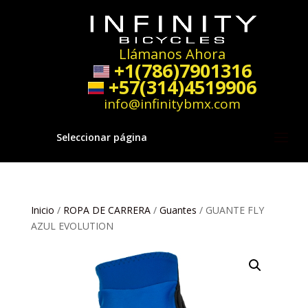
Llámanos Ahora
+1(786)7901316
+57(314)4519906
info@infinitybmx.com
Seleccionar página
Inicio
/
ROPA DE CARRERA
/
Guantes
/ GUANTE FLY
AZUL EVOLUTION