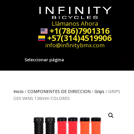
Llámanos Ahora
+1(786)7901316
+57(314)4519906
info@infinitybmx.com
Seleccionar página
Inicio
/
COMPONENTES DE DIRECCION
/
Grips
/ GRIPS
ODI VANS 130mm COLORES