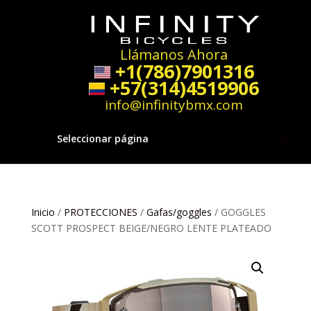
Llámanos Ahora
+1(786)7901316
+57(314)4519906
info@infinitybmx.com
Seleccionar página
Inicio
/
PROTECCIONES
/
Gafas/goggles
/ GOGGLES
SCOTT PROSPECT BEIGE/NEGRO LENTE PLATEADO