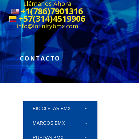
Llámanos Ahora
+1(786)7901316
+57(314)4519906
info@infinitybmx.com
CONTACTO
BICICLETAS BMX
MARCOS BMX
RUEDAS BMX