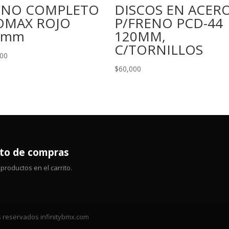
ENO COMPLETO
DISCOS EN ACER
OMAX ROJO
P/FRENO PCD-44
8mm
120MM,
C/TORNILLOS
000
$
60,000
ito de compras
productos en el carrito.
 reservados infinitybmx.com