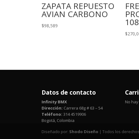
ZAPATA REPUESTO
FR
AVIAN CARBONO
PR
10
$
98,589
$
270,
Datos de contacto
Carr
Infinity BMX
No hay 
Dirección:
Carrera 68g # 63 – 54
Teléfono:
314 4519906
Bogotá, Colombia
Diseñado por:
Shodo Diseño
| Todos los derechos