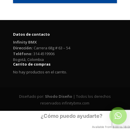
Datos de contacto
Infinity BMX
Dirección:
Carrera 68g # 63 – 54
Teléfono:
314 4519906
Bogotá, Colombia
Carrito de compras
No hay productos en el carrito.
Diseñado por:
Shodo Diseño
| Todos los derechos
reservados infinitybmx.com
¿Cómo puedo ayudarte?
Available from 8:00 to 18:0