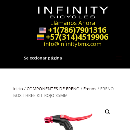
Llámanos Ahora
+1(786)7901316
+57(314)4519906
info@infinitybmx.com
Seleccionar página
Inicio
/
COMPONENTES DE FRENO
/
Frenos
/ FRENO
BOX THREE KIT ROJO 85MM