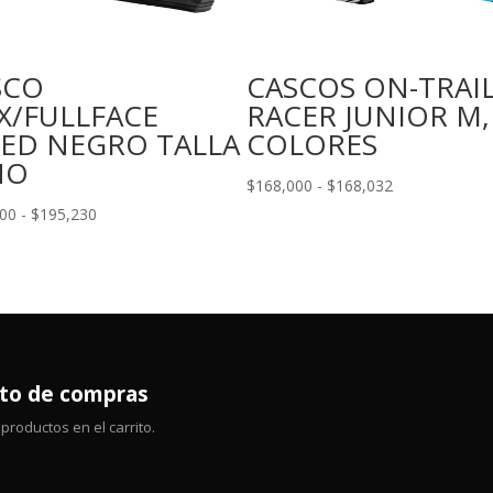
SCO
CASCOS ON-TRAI
X/FULLFACE
RACER JUNIOR M,
EED NEGRO TALLA
COLORES
ÑO
Rango
$
168,000
-
$
168,032
de
Rango
000
-
$
195,230
precios:
de
desde
precios:
$168,000
desde
hasta
$195,000
$168,032
hasta
$195,230
ito de compras
productos en el carrito.