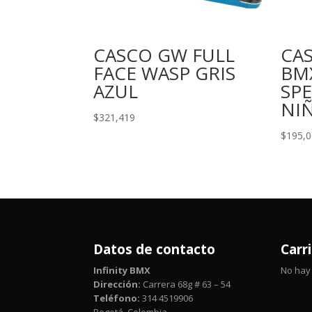
CASCO GW FULL
CA
FACE WASP GRIS
BM
AZUL
SP
NI
$
321,419
$
195,
Datos de contacto
Carr
Infinity BMX
No hay 
Dirección:
Carrera 68g # 63 – 54
Teléfono:
314 4519906