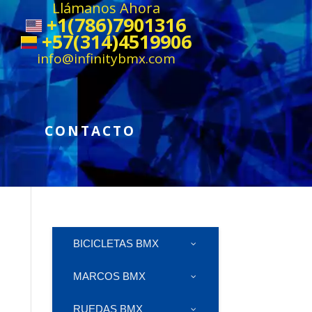
Llámanos Ahora
+1(786)7901316
+57(314)4519906
info@infinitybmx.com
CONTACTO
BICICLETAS BMX
MARCOS BMX
RUEDAS BMX