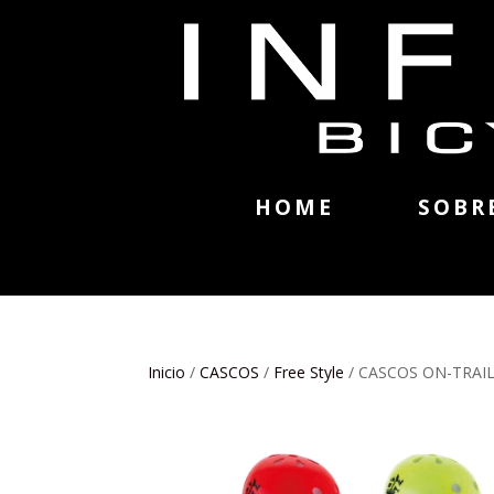
HOME
SOBR
Inicio
/
CASCOS
/
Free Style
/ CASCOS ON-TRAIL