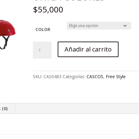
$
55,000
COLOR
CASCOS
Añadir al carrito
ON-
TRAIL
NEMESIS,
NIÑOS,
SKU:
CAS0483
Categorías:
CASCOS
,
Free Style
TALLA
UNICA
COLORES
cantidad
 (0)