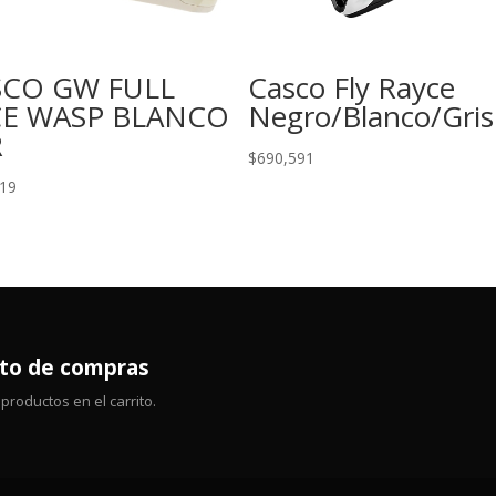
SCO GW FULL
Casco Fly Rayce
CE WASP BLANCO
Negro/Blanco/Gris
R
$
690,591
419
ito de compras
productos en el carrito.