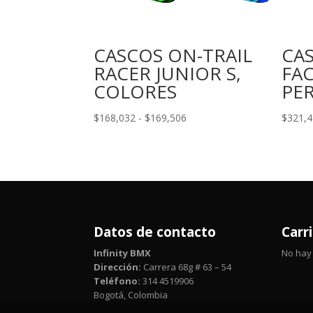
CASCOS ON-TRAIL
CA
RACER JUNIOR S,
FA
COLORES
PE
Rango
$
168,032
-
$
169,506
$
321,
de
precios:
desde
$168,032
hasta
$169,506
Datos de contacto
Carr
Infinity BMX
No hay 
Dirección:
Carrera 68g # 63 – 54
Teléfono:
314 4519906
Bogotá, Colombia