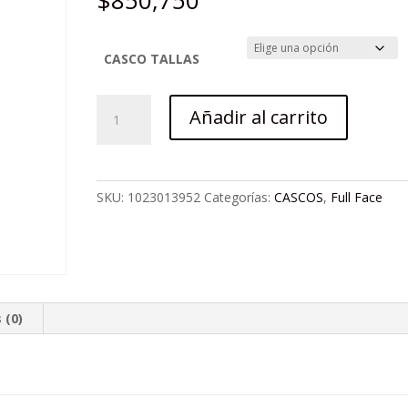
$
850,750
CASCO TALLAS
Casco
Añadir al carrito
Leatt
Gravity
2.0
Stealth
SKU:
1023013952
Categorías:
CASCOS
,
Full Face
cantidad
 (0)