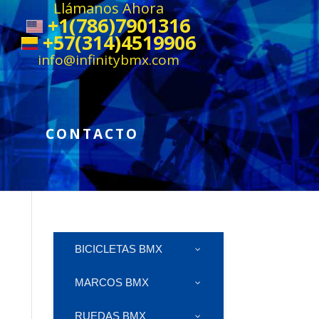
Llámanos Ahora
+1(786)7901316
+57(314)4519906
info@infinitybmx.com
CONTACTO
BICICLETAS BMX
MARCOS BMX
RUEDAS BMX