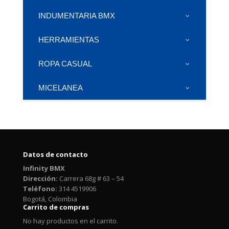
INDUMENTARIA BMX
HERRAMIENTAS
ROPA CASUAL
MICELANEA
Datos de contacto
Infinity BMX
Dirección:
Carrera 68g # 63 – 54
Teléfono:
314 4519906
Bogotá, Colombia
Carrito de compras
No hay productos en el carrito.