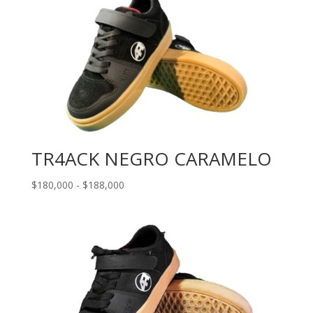
TR4ACK NEGRO CARAMELO
Rango
$
180,000
-
$
188,000
de
precios:
desde
$180,000
hasta
$188,000