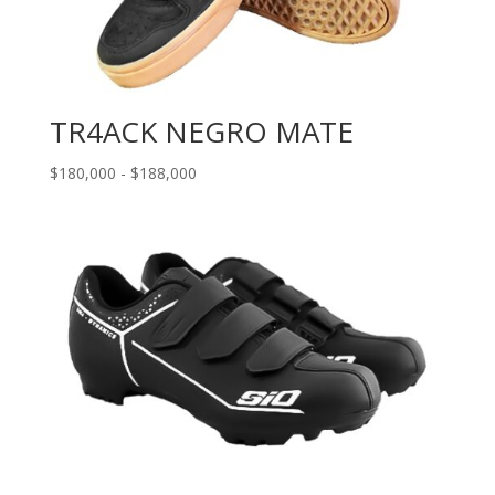
TR4ACK NEGRO MATE
Rango
$
180,000
-
$
188,000
de
precios:
desde
$180,000
hasta
$188,000