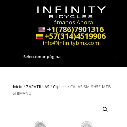
Llámanos Ahora
+1(786)7901316
+57(314)4519906
info@infinitybmx.com
Seleccionar página
Inicio
/
ZAPATILLAS
/
Clipless
/ CALAS SM-SH56 MTB
SHIMANO