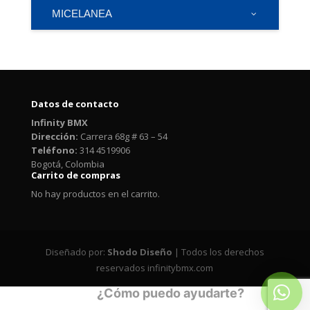
MICELANEA
Datos de contacto
Infinity BMX
Dirección:
Carrera 68g # 63 – 54
Teléfono:
314 4519906
Bogotá, Colombia
Carrito de compras
No hay productos en el carrito.
Diseñado por:
Shodo Diseño
| Todos los derechos
reservados infinitybmx.com
¿Cómo puedo ayudarte?